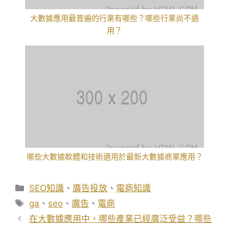
大數據應用最普遍的行業有哪些？哪些行業尚不適
用？
哪些大數據軟體和技術適用於最新大數據商業應用？
分
SEO知識
、
廣告投放
、
電商知識
類
標
ga
、
seo
、
廣告
、
電商
籤
在大數據應用中，哪些產業已經廣泛受益？哪些