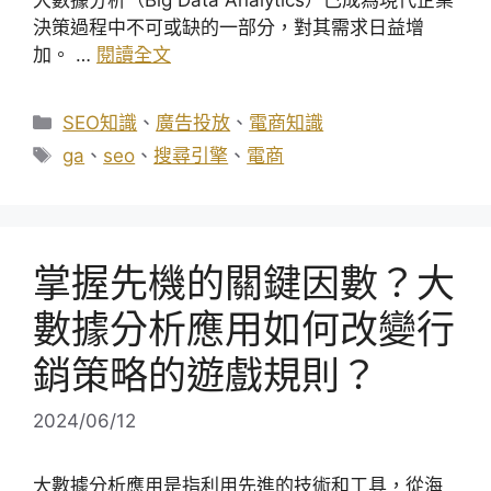
大數據分析（Big Data Analytics）已成為現代企業
決策過程中不可或缺的一部分，對其需求日益增
加。 …
閱讀全文
分
SEO知識
、
廣告投放
、
電商知識
類
標
ga
、
seo
、
搜尋引擎
、
電商
籤
掌握先機的關鍵因數？大
數據分析應用如何改變行
銷策略的遊戲規則？
2024/06/12
大數據分析應用是指利用先進的技術和工具，從海