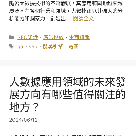
隨著大數據技術的不斷發展，其應用範圍也越來越
廣泛。在各個行業和領域，大數據正以其強大的分
析能力和洞察力，創造出 …
閱讀全文
分
SEO知識
、
廣告投放
、
電商知識
類
標
ga
、
seo
、
搜尋引擎
、
電商
籤
大數據應用領域的未來發
展方向有哪些值得關注的
地方？
2024/06/12