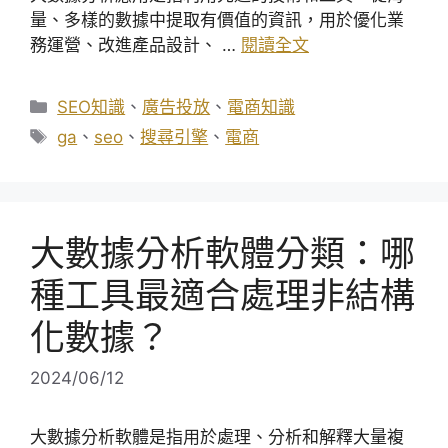
量、多樣的數據中提取有價值的資訊，用於優化業
務運營、改進產品設計、 …
閱讀全文
分
SEO知識
、
廣告投放
、
電商知識
類
標
ga
、
seo
、
搜尋引擎
、
電商
籤
大數據分析軟體分類：哪
種工具最適合處理非結構
化數據？
2024/06/12
大數據分析軟體是指用於處理、分析和解釋大量複