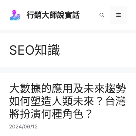
跳
至
行銷大師說實話
選
主
要
單
內
容
SEO知識
大數據的應用及未來趨勢
如何塑造人類未來？台灣
將扮演何種角色？
2024/06/12