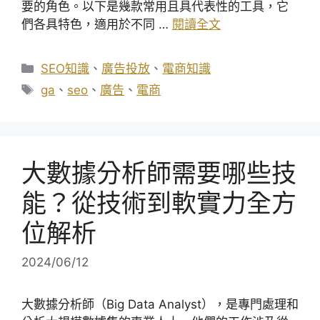
要的角色。以下是幾款常用且具代表性的工具，它
們各具特色，適用於不同 …
閱讀全文
分
SEO知識
、
廣告投放
、
電商知識
類
標
ga
、
seo
、
廣告
、
電商
籤
大數據分析師需要哪些技
能？從技術到軟實力全方
位解析
2024/06/12
大數據分析師（Big Data Analyst），是專門處理和