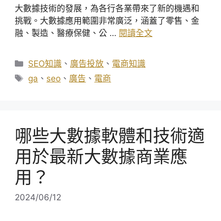
大數據技術的發展，為各行各業帶來了新的機遇和
挑戰。大數據應用範圍非常廣泛，涵蓋了零售、金
融、製造、醫療保健、公 …
閱讀全文
分
SEO知識
、
廣告投放
、
電商知識
類
標
ga
、
seo
、
廣告
、
電商
籤
哪些大數據軟體和技術適
用於最新大數據商業應
用？
2024/06/12