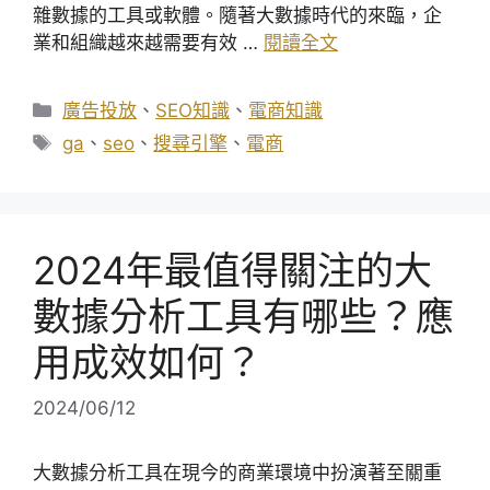
雜數據的工具或軟體。隨著大數據時代的來臨，企
業和組織越來越需要有效 …
閱讀全文
分
廣告投放
、
SEO知識
、
電商知識
類
標
ga
、
seo
、
搜尋引擎
、
電商
籤
2024年最值得關注的大
數據分析工具有哪些？應
用成效如何？
2024/06/12
大數據分析工具在現今的商業環境中扮演著至關重