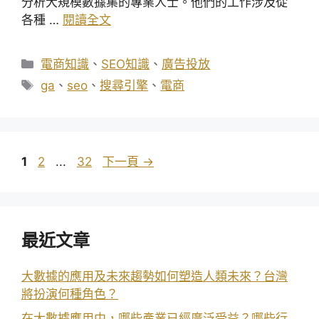
分析大規模數據集的專業人士。他們的工作涉及從
各種 …
閱讀全文
分
電商知識
、
SEO知識
、
廣告投放
類
標
ga
、
seo
、
搜尋引擎
、
電商
籤
頁
頁
頁
1
2
...
32
下一頁
→
面
面
面
最近文章
大數據的應用及未來趨勢如何塑造人類未來？台灣
將扮演何種角色？
在大數據應用中，哪些產業已經廣泛受益？哪些行