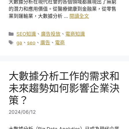
大數據分析在現代社會的各個領域都展現出了無窮
的潛力和應用價值。從醫療健康到金融業，從零售
業到運輸業，大數據分析 …
閱讀全文
分
SEO知識
、
廣告投放
、
電商知識
類
標
ga
、
seo
、
廣告
、
電商
籤
大數據分析工作的需求和
未來趨勢如何影響企業決
策？
2024/06/12