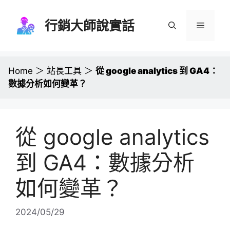
跳
至
行銷大師說實話
選
主
要
單
內
容
Home
＞
站長工具
＞
從 google analytics 到 GA4：
數據分析如何變革？
從 google analytics
到 GA4：數據分析
如何變革？
2024/05/29