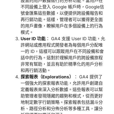
設置的用戶數據進行的分析功能。當用戶在
不同設備上登入
Google
帳戶時，
Google
信
號會匯集這些數據，以便提供跨設備報告和
再行銷功能。這樣，管理者可以獲得更全面
的用戶畫像，瞭解用戶在多個設備上的行為
模式。
User ID
功能
：
GA4
支援
User ID
功能，允
許網站或應用程式開發者為每個用戶分配唯
一的
ID
，這樣可以跟蹤用戶在不同設備和會
話中的行為。這對於理解用戶的跨設備旅程
非常有幫助，並且有助於精準化的用戶分析
和再行銷活動。
探索報表（
Explorations
）
：
GA4
提供了
一個強大的探索報表功能，允許用戶創建自
定義報表來深入分析數據。這些報表可以幫
助管理者發現隱藏的趨勢和模式，從而更好
地制定數字行銷策略。探索報表包括漏斗分
析、路徑分析和分佈分析等多種工具，讓分