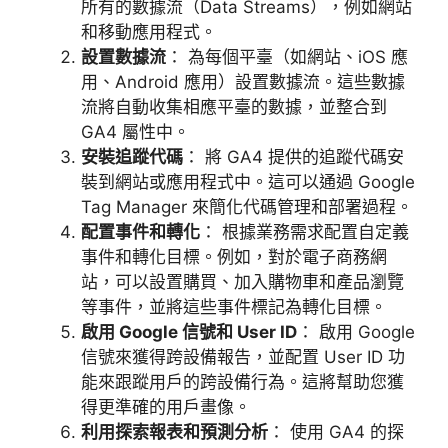
所有的數據流（
Data Streams
），例如網站
和移動應用程式。
設置數據流
：
為每個平臺（如網站、
iOS
應
用、
Android
應用）設置數據流。這些數據
流將自動收集相應平臺的數據，並整合到
GA4
屬性中。
安裝追蹤代碼
：
將
GA4
提供的追蹤代碼安
裝到網站或應用程式中。這可以通過
Google
Tag Manager
來簡化代碼管理和部署過程。
配置事件和轉化
：
根據業務需求配置自定義
事件和轉化目標。例如，對於電子商務網
站，可以設置購買、加入購物車和產品瀏覽
等事件，並將這些事件標記為轉化目標。
啟用
Google
信號和
User ID
：
啟用
Google
信號來獲得跨設備報告，並配置
User ID
功
能來跟蹤用戶的跨設備行為。這將幫助您獲
得更準確的用戶畫像。
利用探索報表和預測分析
：
使用
GA4
的探