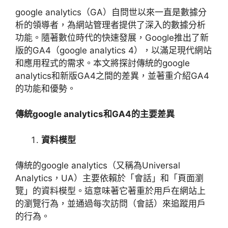
google analytics
（
GA
）自問世以來一直是數據分
析的領導者，為網站管理者提供了深入的數據分析
功能。隨著數位時代的快速發展，
Google
推出了新
版的
GA4
（
google analytics 4
），以滿足現代網站
和應用程式的需求。本文將探討傳統的
google
analytics
和新版
GA4
之間的差異，並著重介紹
GA4
的功能和優勢。
傳統
google analytics
和
GA4
的主要差異
資料模型
傳統的
google analytics
（又稱為
Universal
Analytics
，
UA
）主要依賴於「會話」和「頁面瀏
覽」的資料模型。這意味著它著重於用戶在網站上
的瀏覽行為，並通過每次訪問（會話）來追蹤用戶
的行為。