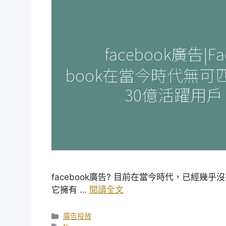
facebook廣告? 目前在當今時代，已經幾乎
它擁有 …
閱讀全文
分
廣告投放