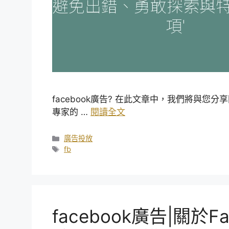
facebook廣告? 在此文章中，我們將與您分
專家的 …
閱讀全文
分
廣告投放
類
標
fb
籤
facebook廣告|關於