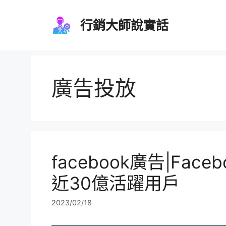
跳
至
行銷大師說實話
主
要
內
容
廣告投放
facebook廣告|Fa
近30億活躍用戶
2023/02/18