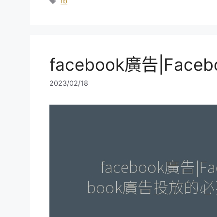
類
標
fb
籤
facebook廣告|Fa
2023/02/18