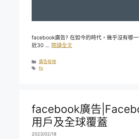
facebook廣告? 在如今的時代，幾乎沒有哪
近30 …
閱讀全文
分
廣告投放
類
標
fb
籤
facebook廣告|Fa
用戶及全球覆蓋
2023/02/18