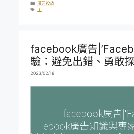
分
廣告投放
類
標
fb
籤
facebook廣告|’Fa
驗：避免出錯、勇敢探
2023/02/18