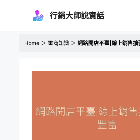
跳
至
行銷大師說實話
主
要
內
容
Home
＞
電商知識
＞
網路開店平臺|線上銷售擴