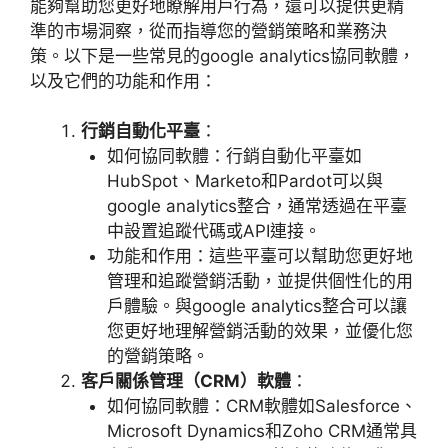
能夠幫助您更好地瞭解用戶行為，還可以提供更精
準的市場洞察，從而指導您的營銷策略和業務決
策。以下是一些常見的
google analytics
協同軟體，
以及它們的功能和作用：
行銷自動化平臺
：
如何協同軟體：行銷自動化平臺如
HubSpot
、
Marketo
和
Pardot
可以與
google analytics
整合，通常透過在平臺
中設置追蹤代碼或
API
連接。
功能和作用：這些平臺可以幫助您更好地
管理和追蹤營銷活動，並提供個性化的用
戶體驗。與
google analytics
整合可以讓
您更好地理解營銷活動的效果，並優化您
的營銷策略。
客戶關係管理（
CRM
）軟體
：
如何協同軟體：
CRM
軟體如
Salesforce
、
Microsoft Dynamics
和
Zoho CRM
通常具