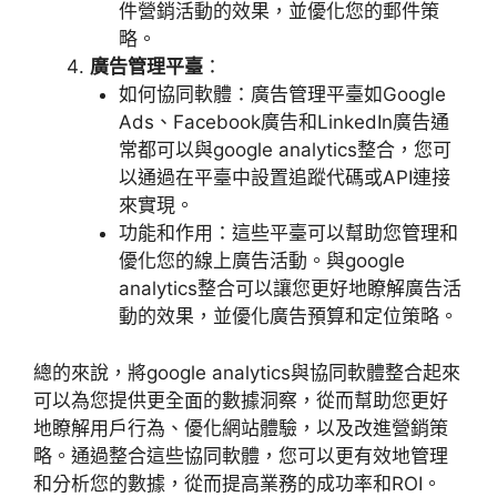
件營銷活動的效果，並優化您的郵件策
略。
廣告管理平臺
：
如何協同軟體：廣告管理平臺如
Google
Ads
、
Facebook
廣告和
LinkedIn
廣告通
常都可以與
google analytics
整合，您可
以通過在平臺中設置追蹤代碼或
API
連接
來實現。
功能和作用：這些平臺可以幫助您管理和
優化您的線上廣告活動。與
google
analytics
整合可以讓您更好地瞭解廣告活
動的效果，並優化廣告預算和定位策略。
總的來說，將
google analytics
與協同軟體整合起來
可以為您提供更全面的數據洞察，從而幫助您更好
地瞭解用戶行為、優化網站體驗，以及改進營銷策
略。通過整合這些協同軟體，您可以更有效地管理
和分析您的數據，從而提高業務的成功率和
ROI
。