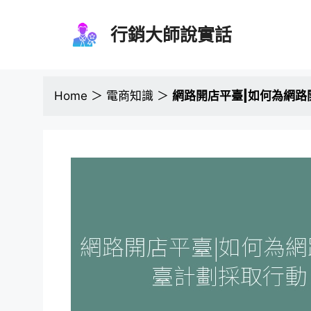
跳
至
行銷大師說實話
主
要
內
容
Home
＞
電商知識
＞
網路開店平臺|如何為網路