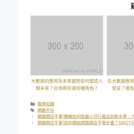
大數據的應用及未來趨勢如何塑造人
在大數據應
類未來？台灣將扮演何種角色？
受益？哪
分
電商知識
類
標
網路平台
籤
網路開店平臺|瞭解如何從最小可行產品到新水準：
網路開店平臺|如何開始網路開店平臺計畫？SWOT