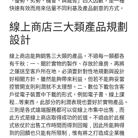
「優勢、劣勢、機會、與威脅」四大因數，是一種
快速有效而用來估量不同利基及產品創意的方式。
線上商店三大類產品規劃
設計
線上商店能夠銷售三大類的產品，不過每一類都各
有千秋：一、關於實物的製作、存放於庫房、再將
之運送至客戶所在地，必須要針對性地規劃與設計
好相關方針。雖然能夠帶來利益，但若不能夠妥當
控管開支則利潤就不太理想。二、數位下載包含客
戶從電子裝置中下載的形式，例如電子書、線上課
程…等東西，此部分的利潤表現也要好於實物產品。
三則是各式遠端服務都可以從線上市集中出售﹐而
此方式是線上商店取得成功的近道。不過由於此模
式依仗於出售工作時間而得到回報﹐因此所能夠得
到的回饋也只能有所限制﹐惟有將之打造成企業機