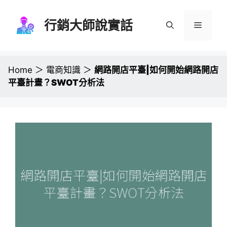
跳
至
行銷大師說實話
選
主
要
單
內
容
Home
＞
電商知識
＞
網路開店平臺|如何開始網路開店
平臺計畫？SWOT分析法